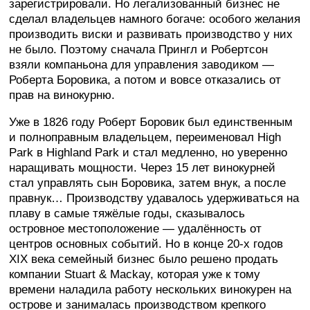
зарегистрировали. Но легализованный бизнес не
сделал владельцев намного богаче: особого желания
производить виски и развивать производство у них
не было. Поэтому сначала Прингл и Робертсон
взяли компаньона для управления заводиком —
Роберта Боровика, а потом и вовсе отказались от
прав на винокурню.
Уже в 1826 году Роберт Боровик был единственным
и полноправным владельцем, переименовал High
Park в Highland Park и стал медленно, но уверенно
наращивать мощности. Через 15 лет винокурней
стал управлять сын Боровика, затем внук, а после
правнук… Производству удавалось удерживаться на
плаву в самые тяжёлые годы, сказывалось
островное местоположение — удалённость от
центров основных событий. Но в конце 20-х годов
ХІХ века семейный бизнес было решено продать
компании Stuart & Mackay, которая уже к тому
времени наладила работу нескольких винокурен на
острове и занималась производством крепкого