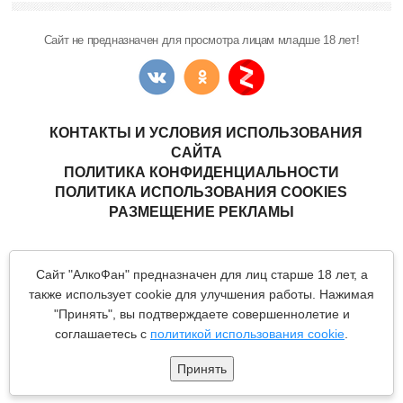
Сайт не предназначен для просмотра лицам младше 18 лет!
КОНТАКТЫ И УСЛОВИЯ ИСПОЛЬЗОВАНИЯ
САЙТА
ПОЛИТИКА КОНФИДЕНЦИАЛЬНОСТИ
ПОЛИТИКА ИСПОЛЬЗОВАНИЯ COOKIES
РАЗМЕЩЕНИЕ РЕКЛАМЫ
Copyright © "АлкоФан"
- интернет-ресурс ценителей спиртных
Сайт "АлкоФан" предназначен для лиц старше 18 лет, а
напитков.
Все материалы данного сайта являются объектами авторского
также использует cookie для улучшения работы. Нажимая
права (в том числе дизайн). Запрещается копирование,
"Принять", вы подтверждаете совершеннолетие и
распространение (в том числе путем копирования на другие
сайты и ресурсы в Интернете) или любое иное использование
соглашаетесь с
политикой использования cookie
.
информации и объектов без предварительного согласия
правообладателя.
Принять