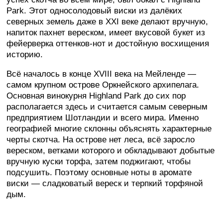
Park. Этот односолодовый виски из далёких
северных земель даже в ХХI веке делают вручную,
напиток пахнет вереском, имеет вкусовой букет из
фейерверка оттенков-нот и достойную восхищения
историю.
Всё началось в конце ХVIII века на Мейленде —
самом крупном острове Оркнейского архипелага.
Основная винокурня Highland Park до сих пор
располагается здесь и считается самым северным
предприятием Шотландии и всего мира. Именно
географией многие склонны объяснять характерные
черты скотча. На острове нет леса, всё заросло
вереском, ветками которого и обкладывают добытые
вручную куски торфа, затем поджигают, чтобы
подсушить. Поэтому основные ноты в аромате
виски — сладковатый вереск и терпкий торфяной
дым.