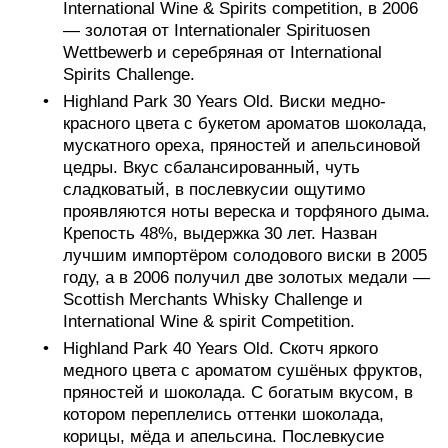
International Wine & Spirits competition, в 2006
— золотая от Internationaler Spirituosen
Wettbewerb и серебряная от International
Spirits Challenge.
Highland Park 30 Years Old. Виски медно-
красного цвета с букетом ароматов шоколада,
мускатного ореха, пряностей и апельсиновой
цедры. Вкус сбалансированный, чуть
сладковатый, в послевкусии ощутимо
проявляются ноты вереска и торфяного дыма.
Крепость 48%, выдержка 30 лет. Назван
лучшим импортёром солодового виски в 2005
году, а в 2006 получил две золотых медали —
Scottish Merchants Whisky Challenge и
International Wine & spirit Competition.
Highland Park 40 Years Old. Скотч яркого
медного цвета с ароматом сушёных фруктов,
пряностей и шоколада. С богатым вкусом, в
котором переплелись оттенки шоколада,
корицы, мёда и апельсина. Послевкусие