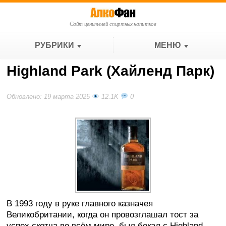
Сайт ценителей спиртных напитков
РУБРИКИ
МЕНЮ
Highland Park (Хайленд Парк)
Обновлено: 19 марта 2025
12.1K
0
В 1993 году в руке главного казначея
Великобритании, когда он провозглашал тост за
успех скотча во всём мире, был бокал с Highland