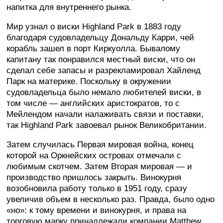
напитка для внутреннего рынка.
Мир узнал о виски Highland Park в 1883 году
благодаря судовладельцу Дональду Карри, чей
корабль зашел в порт Киркуолла. Бывалому
капитану так понравился местный виски, что он
сделал себе запасы и разрекламировал Хайленд
Парк на материке. Поскольку в окружении
судовладельца было немало любителей виски, в
том числе — английских аристократов, то с
Мейлендом начали налаживать связи и поставки,
так Highland Park завоевал рынок Великобритании.
Затем случилась Первая мировая война, конец
которой на Оркнейских островах отмечали с
любимым скотчем. Затем Вторая мировая — и
производство пришлось закрыть. Винокурня
возобновила работу только в 1951 году, сразу
увеличив объем в несколько раз. Правда, было одно
«но»: к тому времени и винокурня, и права на
торговую марку принадлежали компании Matthew