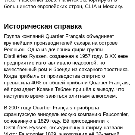
большинство европейских стран, США и Мексику.
Историческая справка
Группа компаний Quartier Français объединяет
крупнейших производителей сахара на острове
Реюньон. Одна из дочерних фирм группы –
Distilléries Ryssen, созданная в 1957 году. В XX веке
предприятие изготавливало недорогой, но
качественный ром и бренди из сахарного тростника.
Когда прибыль от производства спиртного
превысила 40% от общей прибыли Quartier Français,
её президент Ксавье Теблен пришёл к выводу, что
наступило время заняться элитным алкоголем.
В 2007 году Quartier Français приобрела
французскую винодельческую компанию Fauconnier,
основанную в 1829 году. Её присоединили к
Distilléries Ryssen, объединённую фирму назвали
Viktor Fauconnier 1829, а возглавил её 32-летний