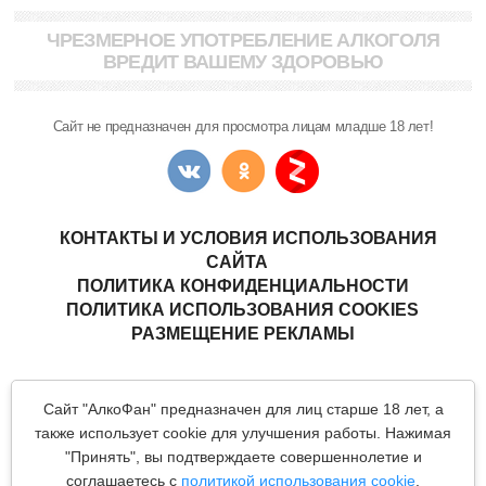
ЧРЕЗМЕРНОЕ УПОТРЕБЛЕНИЕ АЛКОГОЛЯ
ВРЕДИТ ВАШЕМУ ЗДОРОВЬЮ
Сайт не предназначен для просмотра лицам младше 18 лет!
КОНТАКТЫ И УСЛОВИЯ ИСПОЛЬЗОВАНИЯ
САЙТА
ПОЛИТИКА КОНФИДЕНЦИАЛЬНОСТИ
ПОЛИТИКА ИСПОЛЬЗОВАНИЯ COOKIES
РАЗМЕЩЕНИЕ РЕКЛАМЫ
Copyright © "АлкоФан"
- интернет-ресурс ценителей спиртных
Сайт "АлкоФан" предназначен для лиц старше 18 лет, а
напитков.
Все материалы данного сайта являются объектами авторского
также использует cookie для улучшения работы. Нажимая
права (в том числе дизайн). Запрещается копирование,
"Принять", вы подтверждаете совершеннолетие и
распространение (в том числе путем копирования на другие
сайты и ресурсы в Интернете) или любое иное использование
соглашаетесь с
политикой использования cookie
.