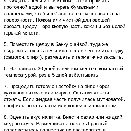
4. Обдать апельсин кипятком, затем промыть
проточной водой и вытереть бумажными
салфетками, чтобы избавиться от консерванта на
поверхности. Ножом или чисткой для овощей
срезать цедру – оранжевую часть кожицы без белой
горькой мякоти.
5. Поместить цедру в банку с айвой, туда же
выдавить сок из апельсина, после чего влить водку
(самогон, спирт), размешать и герметично закрыть.
6. Настаивать 30 дней в тёмном месте с комнатной
температурой, раз в 5 дней взбалтывать.
7. Процедить готовую настойку на айве через
кухонное ситечко или марлю. Остатки мякоти
отжать. Если жидкая часть получилась мутноватой,
профильтровать ватой или кофейный фильтром.
8. Оценить вкус напитка. Внести сахар или жидкий
мёд по вкусу. Размешивать, пока выбранный
подсластитель полностью не растворится в