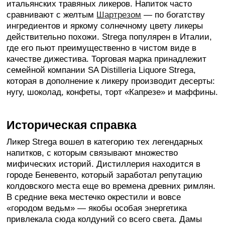
итальянских травяных ликеров. Напиток часто
сравнивают с желтым
Шартрезом
— по богатству
ингредиентов и яркому солнечному цвету ликеры
действительно похожи. Strega популярен в Италии,
где его пьют преимущественно в чистом виде в
качестве дижестива. Торговая марка принадлежит
семейной компании SA Distilleria Liquore Strega,
которая в дополнение к ликеру производит десерты:
нугу, шоколад, конфеты, торт «Капрезе» и маффины.
Историческая справка
Ликер Strega вошел в категорию тех легендарных
напитков, с которым связывают множество
мифических историй. Дистиллерия находится в
городе Беневенто, который заработал репутацию
колдовского места еще во времена древних римлян.
В средние века местечко окрестили и вовсе
«городом ведьм» — якобы особая энергетика
привлекала сюда колдуний со всего света. Дамы