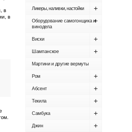
+
Ликеры, наливки, настойки
, в
ми, в
+
Оборудование самогонщика и
винодела
+
Виски
+
Шампанское
Мартини и другие вермуты
+
Ром
+
Абсент
+
Текила
е
+
Самбука
том.
+
Джин