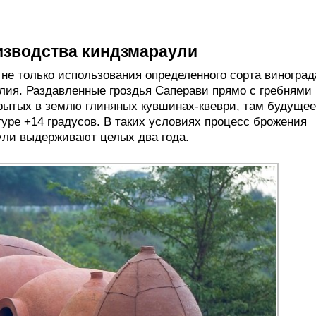
изводства киндзмараули
 не только использования определенного сорта виноград
лия. Раздавленные гроздья Саперави прямо с гребнями
рытых в землю глиняных кувшинах-квеври, там будущее
уре +14 градусов. В таких условиях процесс брожения
ули выдерживают целых два года.