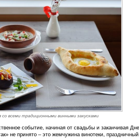
 со всеми традиционными винными закусками
твенное событие, начиная от свадьбы и заканчивая Дн
так» не принято – это жемчужина винотеки, праздничный