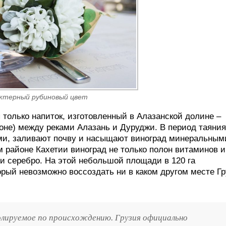
ктерный рубиновый цвет
только напиток, изготовленный в Алазанской долине –
оне) между реками Алазань и Дуруджи. В период таяния
ами, заливают почву и насыщают виноград минеральным
м районе Кахетии виноград не только полон витаминов и
и серебро. На этой небольшой площади в 120 га
рый невозможно воссоздать ни в каком другом месте Г
олируемое по происхождению. Грузия официально