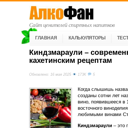
Сайт ценителей спиртных напитков
ГЛАВНАЯ
КАЛЬКУЛЯТОРЫ
ТЕС
Киндзмараули – современ
кахетинским рецептам
Обновлено: 16 мая 2025
173K
5
Когда слышишь назван
созданы сотни лет на
вино, появившееся в 
восточного виноделия
любимыми винами Ст
Киндзмараули
– это 