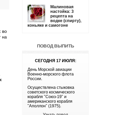
Малиновая
настойка: 3
рецепта на
водке (спирту),
коньяке и самогоне
х во
т на
ПОВОД ВЫПИТЬ
СЕГОДНЯ 17 ИЮЛЯ:
День Морской авиации
,
Военно-морского флота
России.
к
Осуществлена стыковка
советского космического
корабля "Союз-19" и
американского корабля
"Аполлон" (1975).
Узнать повод