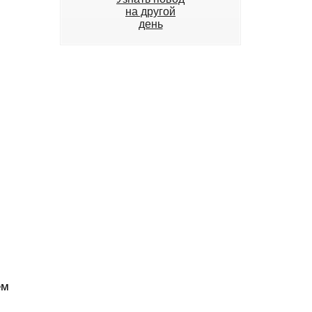
на другой
день
ем