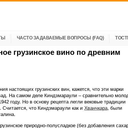
ТЫ
ЧАСТО ЗАДАВАЕМЫЕ ВОПРОСЫ (FAQ)
ТОС
ное грузинское вино по древним
ия настоящих грузинских вин, кажется, что эти марки
зад. На самом деле Киндзмараули – сравнительно моло
1942 году. Но в основу рецепта легли вековые традиции
. Считается, что Киндзмараули как и
Хванчкара
, были
алина.
грузинское природно-полусладкое (без добавления саха