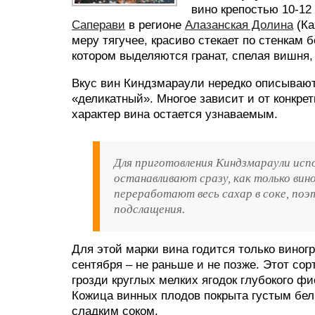
вино крепостью 10-12 
Саперави
в регионе
Алазанская Долина
(Ка
меру тягучее, красиво стекает по стенкам
котором выделяются гранат, спелая вишня,
Вкус вин Киндзмараули нередко описываю
«деликатный». Многое зависит и от конкрет
характер вина остается узнаваемым.
Для приготовления Киндзмараули исп
останавливают сразу, как только ви
переработают весь сахар в соке, по
подслащения.
Для этой марки вина годится только виног
сентября – не раньше и не позже. Этот сор
грозди круглых мелких ягодок глубокого 
Кожица винных плодов покрыта густым белы
сладким соком.