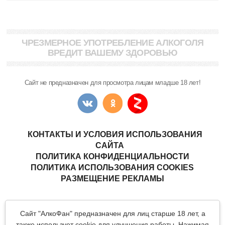
ЧРЕЗМЕРНОЕ УПОТРЕБЛЕНИЕ АЛКОГОЛЯ
ВРЕДИТ ВАШЕМУ ЗДОРОВЬЮ
Сайт не предназначен для просмотра лицам младше 18 лет!
КОНТАКТЫ И УСЛОВИЯ ИСПОЛЬЗОВАНИЯ
САЙТА
ПОЛИТИКА КОНФИДЕНЦИАЛЬНОСТИ
ПОЛИТИКА ИСПОЛЬЗОВАНИЯ COOKIES
РАЗМЕЩЕНИЕ РЕКЛАМЫ
Copyright © "АлкоФан"
- интернет-ресурс ценителей спиртных
Сайт "АлкоФан" предназначен для лиц старше 18 лет, а
напитков.
Все материалы данного сайта являются объектами авторского
также использует cookie для улучшения работы. Нажимая