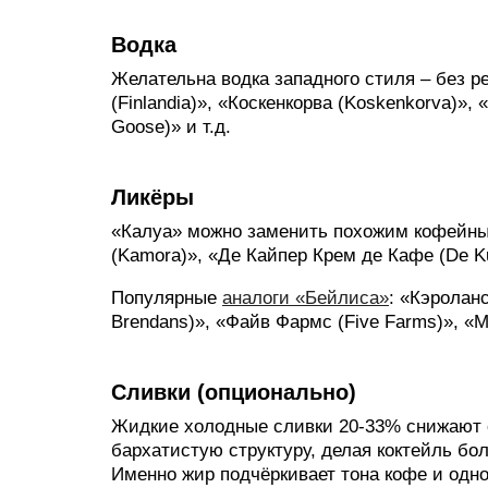
Водка
Желательна водка западного стиля – без р
(Finlandia)», «Коскенкорва (Koskenkorva)»,
Goose)» и т.д.
Ликёры
«Калуа» можно заменить похожим кофейным
(Kamora)», «Де Кайпер Крем де Кафе (De Ku
Популярные
аналоги «Бейлиса»
: «Кэроланс
Brendans)», «Файв Фармс (Five Farms)», «М
Сливки (опционально)
Жидкие холодные сливки 20-33% снижают с
бархатистую структуру, делая коктейль бо
Именно жир подчёркивает тона кофе и одн