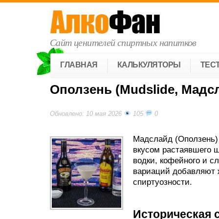
Сайт ценителей спиртных напитков
ГЛАВНАЯ
КАЛЬКУЛЯТОРЫ
ТЕС
Оползень (Mudslide, Мадс
Обновлено: 10 мая 2026
105
0
Мадслайд (Оползень) 
вкусом растаявшего ш
водки, кофейного и с
вариаций добавляют 
спиртуозности.
Историческая 