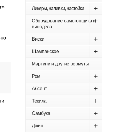
r»
+
Ликеры, наливки, настойки
+
Оборудование самогонщика и
винодела
вно
+
Виски
+
Шампанское
Мартини и другие вермуты
+
Ром
+
Абсент
+
ти
Текила
+
Самбука
+
Джин