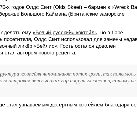
0-х годов Олдс Скит (Olds Skeet) – бармен в «Wreck Ba
побережье Большого Каймана (Британские заморские
л сделать ему
«Белый русский» коктейль
, но в баре
ть посетителя, Олдс Скит использовал для замены неда
вочный ликёр «Бейлис». Гость остался доволен
я стал автором нового рецепта.
руктура коктейля напоминают поток грязи, так появилось
вых островах нет высоких гор и крутых склонов, потому не
где стал узнаваемым десертным коктейлем благодаря се