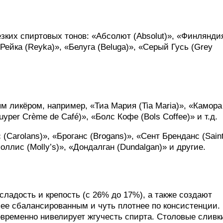
езких спиртовых тонов: «Абсолют (Absolut)», «Финлянди
 «Рейка (Reyka)», «Белуга (Beluga)», «Серый Гусь (Grey
 ликёром, например, «Тиа Мария (Tia Maria)», «Камора
yper Crème de Café)», «Болс Кофе (Bols Coffee)» и т.д.
 (Carolans)», «Броганс (Brogans)», «Сент Бренданс (Sain
оллис (Molly’s)», «Дондалган (Dundalgan)» и другие.
ладость и крепость (с 26% до 17%), а также создают
лее сбалансированным и чуть плотнее по консистенции.
овременно нивелирует жгучесть спирта. Столовые сливк