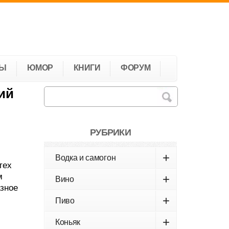
ТЫ
ЮМОР
КНИГИ
ФОРУМ
ий
РУБРИКИ
+
Водка и самогон
тех
м
+
Вино
зное
+
Пиво
+
Коньяк