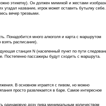
можно этикетку). Он должен мимикой и жестами изобраз
х угадал название, игрок может оставить бутылку себе.
есь вечер трезвыми.
ть. Понадобится много алкоголя и карта с маршрутом
 взять расписание).
едующая станция N (населенный пункт по пути следован
ке. Постепенно пассажиры будут сходить с маршрута.
ижения. В основном играется с пивом, но можно
мпания просто развлекается в баре. Самое интересное
ть одинаковую дозу пива минимальным количеством