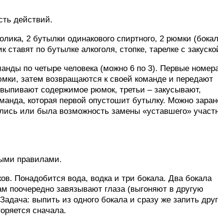
сть действий.
лика, 2 бутылки одинакового спиртного, 2 рюмки (бокал
 ставят по бутылке алкоголя, стопке, тарелке с закуско
анды по четыре человека (можно 6 по 3). Первые номер
юмки, затем возвращаются к своей команде и передают
выпивают содержимое рюмок, третьи – закусывают,
манда, которая первой опустошит бутылку. Можно заран
ялись или была возможность замены «уставшего» участн
выми правилами.
ов. Понадобится вода, водка и три бокала. Два бокала
ам поочередно завязывают глаза (выгоняют в другую
Задача: выпить из одного бокала и сразу же запить дру
оряется сначала.