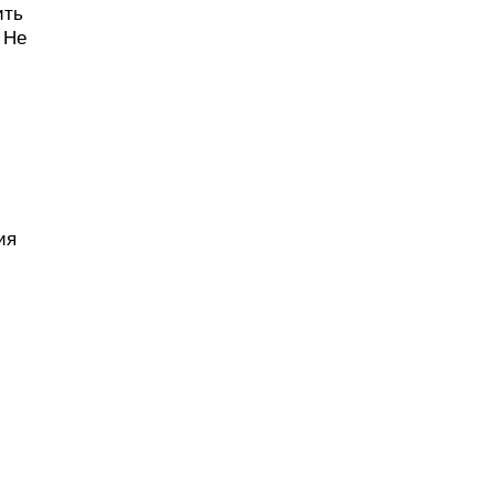
ить
 Не
ия