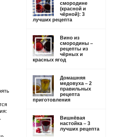
смородине
(красной и
чёрной): 3
лучших рецепта
Вино из
смородины –
рецепты из
чёрных и
красных ягод
Домашняя
медовуха – 2
правильных
нять
рецепта
приготовления
тся
ия:
.
Вишнёвая
настойка – 3
лучших рецепта
го