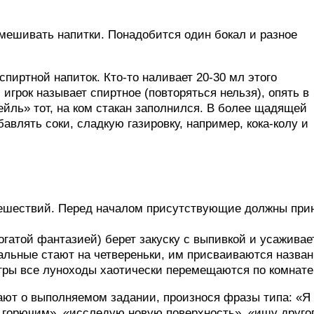
смешивать напитки. Понадобится один бокал и разное
пиртной напиток. Кто-то наливает 20-30 мл этого
 игрок называет спиртное (повторяться нельзя), опять в
ейль» тот, на ком стакан заполнился. В более щадящей
авлять соки, сладкую газировку, например, кока-колу и
тешествий. Перед началом присутствующие должны при
огатой фантазией) берет закуску с выпивкой и усаживае
тальные стают на четвереньки, им присваиваются назван
 игры все луноходы хаотически перемещаются по комнате
ают о выполняемом задании, произнося фразы типа: «Я
и горючим», «исследую новую поверхность», «ищу друго