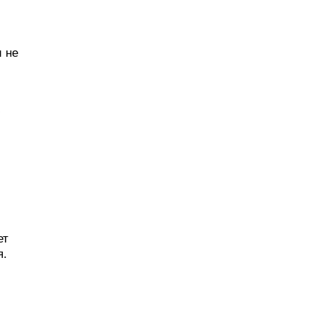
и не
ю
ет
я.