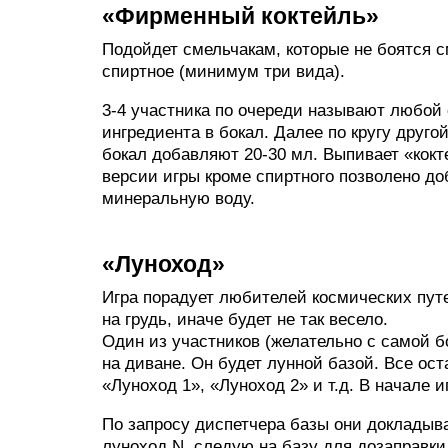
«Фирменный коктейль»
Подойдет смельчакам, которые не боятся 
спиртное (минимум три вида).
3-4 участника по очереди называют любой с
ингредиента в бокал. Далее по кругу другой
бокал добавляют 20-30 мл. Выпивает «кокт
версии игры кроме спиртного позволено доб
минеральную воду.
«Луноход»
Игра порадует любителей космических пу
на грудь, иначе будет не так весело.
Один из участников (желательно с самой б
на диване. Он будет лунной базой. Все ос
«Луноход 1», «Луноход 2» и т.д. В начале
По запросу диспетчера базы они докладыв
луноход N, следую на базу для дозаправк