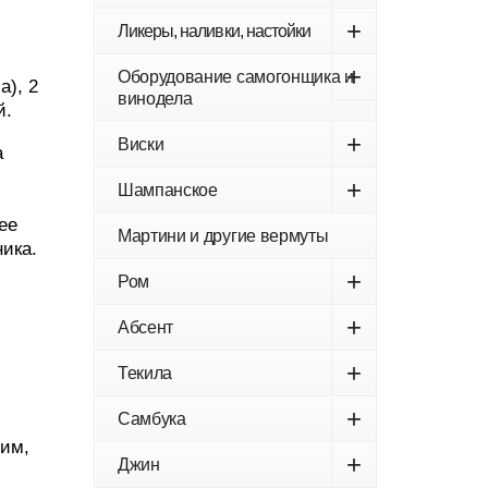
+
Ликеры, наливки, настойки
+
Оборудование самогонщика и
а), 2
винодела
й.
+
Виски
а
+
Шампанское
ее
Мартини и другие вермуты
ика.
+
Ром
+
Абсент
+
Текила
+
Самбука
гим,
+
Джин