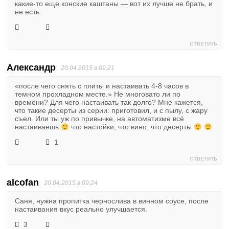
какие-то еще конские каштаны — вот их лучше не брать, и
не есть.
ОТВЕТИТЬ
Александр
20.04.2015 в 09:21
«после чего снять с плиты и настаивать 4-8 часов в
темном прохладном месте.» Не многовато ли по
времени? Для чего настаивать так долго? Мне кажется,
что такие десерты из серии: приготовил, и с пылу, с жару
съел. Или ты уж по привычке, на автоматизме всё
настаиваешь
что настойки, что вино, что десерты
1
ОТВЕТИТЬ
alcofan
20.04.2015 в 09:24
Саня, нужна пропитка чернослива в винном соусе, после
настаивания вкус реально улучшается.
3