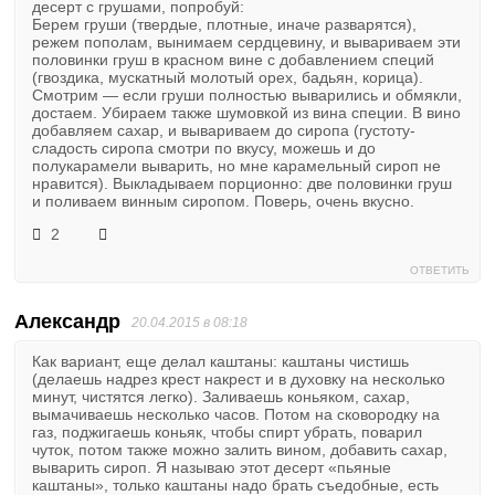
десерт с грушами, попробуй:
Берем груши (твердые, плотные, иначе разварятся),
режем пополам, вынимаем сердцевину, и вывариваем эти
половинки груш в красном вине с добавлением специй
(гвоздика, мускатный молотый орех, бадьян, корица).
Смотрим — если груши полностью выварились и обмякли,
достаем. Убираем также шумовкой из вина специи. В вино
добавляем сахар, и вывариваем до сиропа (густоту-
сладость сиропа смотри по вкусу, можешь и до
полукарамели выварить, но мне карамельный сироп не
нравится). Выкладываем порционно: две половинки груш
и поливаем винным сиропом. Поверь, очень вкусно.
2
ОТВЕТИТЬ
Александр
20.04.2015 в 08:18
Как вариант, еще делал каштаны: каштаны чистишь
(делаешь надрез крест накрест и в духовку на несколько
минут, чистятся легко). Заливаешь коньяком, сахар,
вымачиваешь несколько часов. Потом на сковородку на
газ, поджигаешь коньяк, чтобы спирт убрать, поварил
чуток, потом также можно залить вином, добавить сахар,
выварить сироп. Я называю этот десерт «пьяные
каштаны», только каштаны надо брать съедобные, есть